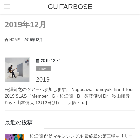
コ
ナ
GUITARBOSE
ン
ビ
テ
ゲ
ン
ー
2019年12月
ツ
シ
へ
ョ
HOME
2019年12月
ス
ン
キ
に
ッ
移
2019-12-31
プ
動
news
2019
長澤知之のツアーへ参加します。 Nagasawa Tomoyuki Band Tour
2019‘SLASH’ Member : G・松江潤 B・須藤俊明 Dr・秋山隆彦
Key・山本健太 12月2日(月) 大阪・ u […]
最近の投稿
松江潤 配信マキシシングル 最終章の第三弾をリリー