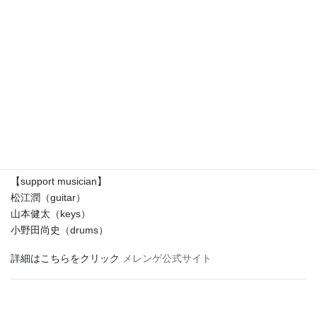
メレンゲのワンマンライブ東阪ツアー「anniversary 23」にギタ
ー参加
2025年5月17日（土）
会場：青山 月見ル君思想フ
2025年5月23日（金）
会場：大阪 246GABU
出演 ：メレンゲ
【support musician】
松江潤（guitar）
山本健太（keys）
小野田尚史（drums）
詳細はこちらをクリック
メレンゲ公式サイト