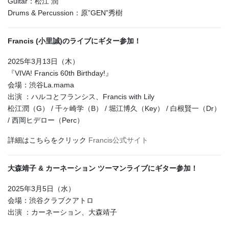
Guitar：松江 潤
Drums & Percussion：原”GEN”秀樹
Francis (小里誠)のライブにギター参加！
2025年3月13日（木）
『VIVA! Francis 60th Birthday!』
会場：渋谷La.mama
出演 ：ハルコとフランシス、Francis with Lily
松江潤（G） / 千ヶ崎学（B） / 堀江博久（Key） / 白根賢一（Dr）
/ 西岡ヒデロー（Perc）
詳細はこちらをクリック
Francis公式サイト
大森靖子 & カーネーション ツーマンライブにギター参加！
2025年3月5日（水）
会場：渋谷クラブクアトロ
出演 ：カーネーション、大森靖子