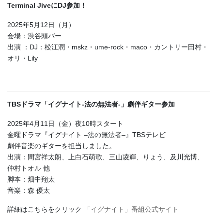
Terminal JiveにDJ参加！
2025年5月12日（月）
会場：渋谷頭バー
出演 ：DJ：松江潤・mskz・ume-rock・maco・カントリー田村・
オリ・Lily
TBSドラマ「イグナイト-法の無法者-」劇伴ギター参加
2025年4月11日（金）夜10時スタート
金曜ドラマ『イグナイト –法の無法者–』TBSテレビ
劇伴音楽のギターを担当しました。
出演：間宮祥太朗、上白石萌歌、三山凌輝、りょう、及川光博、
仲村トオル 他
脚本：畑中翔太
音楽：森 優太
詳細はこちらをクリック
「イグナイト」番組公式サイト